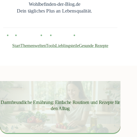
Zum
Wohlbefinden-der-Blog.de
Inhalt
Dein tägliches Plus an Lebensqualität.
springen
Start
Themenwelten
Tools
Lieblingsteile
Gesunde Rezepte
Darmfreundliche Ernährung: Einfache Routinen und Rezepte für
den Alltag