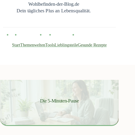
Zum
Wohlbefinden-der-Blog.de
Inhalt
Dein tägliches Plus an Lebensqualität.
springen
Start
Themenwelten
Tools
Lieblingsteile
Gesunde Rezepte
Die 5-Minuten-Pause