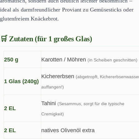
aromatisch, sondern auch deutlich leichter bekömmlich –
ideal als darmfreundlicher Proviant zu Gemüsesticks oder
glutenfreiem Knäckebrot.
🛒 Zutaten (für 1 großes Glas)
250 g
Karotten / Möhren
(in Scheiben geschnitten)
Kichererbsen
(abgetropft, Kichererbsenwasse
1 Glas (240g)
auffangen!)
Tahini
(Sesammus, sorgt für die typische
2 EL
Cremigkeit)
2 EL
natives Olivenöl extra