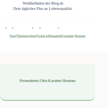
Zum
Wohlbefinden-der-Blog.de
Inhalt
Dein tägliches Plus an Lebensqualität.
springen
Start
Themenwelten
Tools
Lieblingsteile
Gesunde Rezepte
Fermentiertes Ofen-Karotten-Hummus