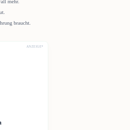
all mehr.
ut.
hrung braucht.
ANZEIGE*
n