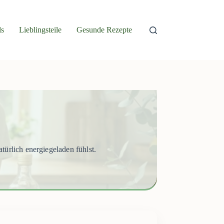
ls
Lieblingsteile
Gesunde Rezepte
türlich energiegeladen fühlst.