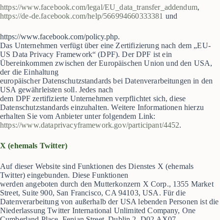
https://www.facebook.com/legal/EU_data_transfer_addendum
,
https://de-de.facebook.com/help/566994660333381
und
https://www.facebook.com/policy.php.
Das Unternehmen verfügt über eine Zertifizierung nach dem „EU-
US Data Privacy Framework“ (DPF). Der DPF ist ein
Übereinkommen zwischen der Europäischen Union und den USA,
der die Einhaltung
europäischer Datenschutzstandards bei Datenverarbeitungen in den
USA gewährleisten soll. Jedes nach
dem DPF zertifizierte Unternehmen verpflichtet sich, diese
Datenschutzstandards einzuhalten. Weitere Informationen hierzu
erhalten Sie vom Anbieter unter folgendem Link:
https://www.dataprivacyframework.gov/participant/4452
.
X (ehemals Twitter)
Auf dieser Website sind Funktionen des Dienstes X (ehemals
Twitter) eingebunden. Diese Funktionen
werden angeboten durch den Mutterkonzern X Corp., 1355 Market
Street, Suite 900, San Francisco, CA 94103, USA. Für die
Datenverarbeitung von außerhalb der USA lebenden Personen ist die
Niederlassung Twitter International Unlimited Company, One
Cumberland Place, Fenian Street, Dublin 2, D02 AX07,