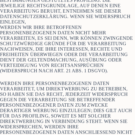
BESTIMMUNGEN GESTÜTZTES PROFILING. DIE
JEWEILIGE RECHTSGRUNDLAGE, AUF DENEN EINE
VERARBEITUNG BERUHT, ENTNEHMEN SIE DIESER
DATENSCHUTZERKLÄRUNG. WENN SIE WIDERSPRUCH
EINLEGEN,
WERDEN WIR IHRE BETROFFENEN
PERSONENBEZOGENEN DATEN NICHT MEHR
VERARBEITEN, ES SEI DENN, WIR KÖNNEN ZWINGENDE
SCHUTZWÜRDIGE GRÜNDE FÜR DIE VERARBEITUNG
NACHWEISEN, DIE IHRE INTERESSEN, RECHTE UND
FREIHEITEN ÜBERWIEGEN ODER DIE VERARBEITUNG
DIENT DER GELTENDMACHUNG, AUSÜBUNG ODER
VERTEIDIGUNG VON RECHTSANSPRÜCHEN
(WIDERSPRUCH NACH ART. 21 ABS. 1 DSGVO).
WERDEN IHRE PERSONENBEZOGENEN DATEN
VERARBEITET, UM DIREKTWERBUNG ZU BETREIBEN,
SO HABEN SIE DAS RECHT, JEDERZEIT WIDERSPRUCH
GEGEN DIE VERARBEITUNG SIE BETREFFENDER
PERSONENBEZOGENER DATEN ZUM ZWECKE
DERARTIGER WERBUNG EINZULEGEN; DIES GILT AUCH
FÜR DAS PROFILING, SOWEIT ES MIT SOLCHER
DIREKTWERBUNG IN VERBINDUNG STEHT. WENN SIE
WIDERSPRECHEN, WERDEN IHRE
PERSONENBEZOGENEN DATEN ANSCHLIESSEND NICHT