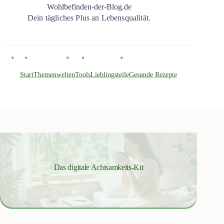
Zum
Wohlbefinden-der-Blog.de
Inhalt
Dein tägliches Plus an Lebensqualität.
springen
Start
Themenwelten
Tools
Lieblingsteile
Gesunde Rezepte
Das digitale Achtsamkeits-Kit