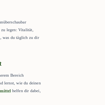
 unüberschaubar
u legen: Vitalität,
 was du täglich zu dir
t
serem Bereich
nd lernst, wie du deinen
mittel
helfen dir dabei,