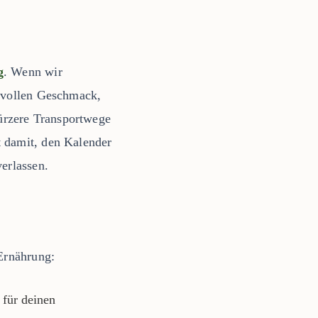
g
. Wenn wir
n vollen Geschmack,
ürzere Transportwege
t damit, den Kalender
verlassen.
 Ernährung:
 für deinen