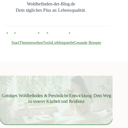
Zum
Wohlbefinden-der-Blog.de
Inhalt
Dein tägliches Plus an Lebensqualität.
springen
Start
Themenwelten
Tools
Lieblingsteile
Gesunde Rezepte
Geistiges Wohlbefinden & Persönliche Entwicklung: Dein Weg
zu innerer Klarheit und Resilienz