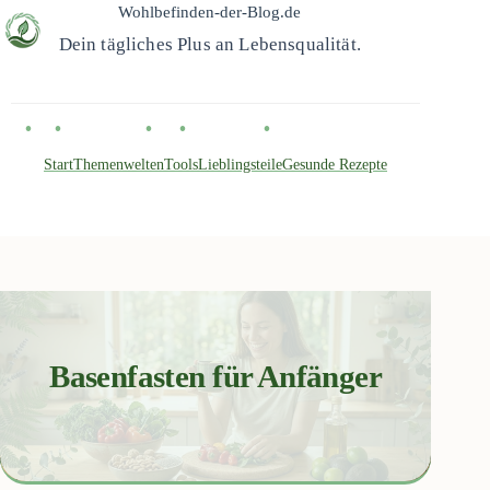
Zum
Wohlbefinden-der-Blog.de
Inhalt
Dein tägliches Plus an Lebensqualität.
springen
Start
Themenwelten
Tools
Lieblingsteile
Gesunde Rezepte
Basenfasten für Anfänger