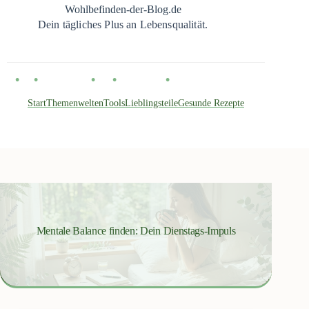
Zum
Wohlbefinden-der-Blog.de
Inhalt
Dein tägliches Plus an Lebensqualität.
springen
Start
Themenwelten
Tools
Lieblingsteile
Gesunde Rezepte
Mentale Balance finden: Dein Dienstags-Impuls