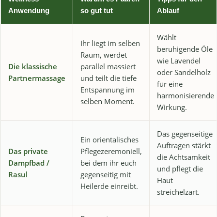
Anwendung
so gut tut
Ablauf
Wählt
Ihr liegt im selben
beruhigende Öle
Raum, werdet
wie Lavendel
Die klassische
parallel massiert
oder Sandelholz
Partnermassage
und teilt die tiefe
für eine
Entspannung im
harmonisierende
selben Moment.
Wirkung.
Das gegenseitige
Ein orientalisches
Auftragen stärkt
Das private
Pflegezeremoniell,
die Achtsamkeit
Dampfbad /
bei dem ihr euch
und pflegt die
Rasul
gegenseitig mit
Haut
Heilerde einreibt.
streichelzart.