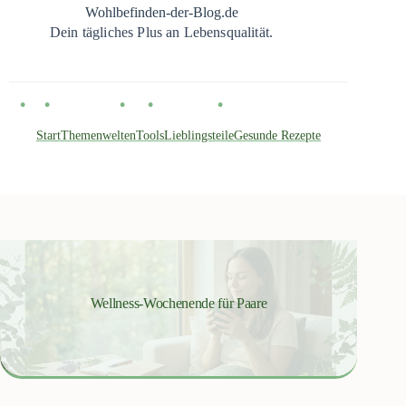
Zum
Wohlbefinden-der-Blog.de
Inhalt
Dein tägliches Plus an Lebensqualität.
springen
Start
Themenwelten
Tools
Lieblingsteile
Gesunde Rezepte
Wellness-Wochenende für Paare