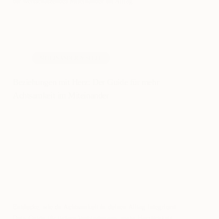
dir wertschätzendes Miteinander im Alltag.
MITEINANDER & SEELE
Beziehungen mit Herz: Der Guide für mehr
Achtsamkeit im Miteinander
Entdecke, wie du Achtsamkeit in deinen Alltag integrierst.
Dein Guide für tiefere Verbindungen, mehr Herzlichkeit