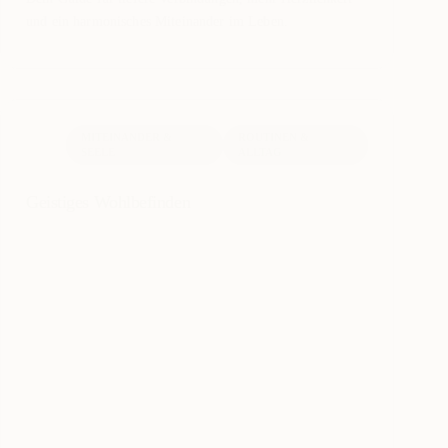
und ein harmonisches Miteinander im Leben.
MITEINANDER &
ROUTINEN &
SEELE
ALLTAG
Geistiges Wohlbefinden