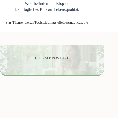
Zum
Wohlbefinden-der-Blog.de
Inhalt
Dein tägliches Plus an Lebensqualität.
springen
Start
Themenwelten
Tools
Lieblingsteile
Gesunde Rezepte