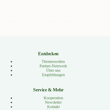
Beziehungen pflegen: Lerne die Kunst des aktiven
Zuhörens, um tiefere Verbindungen zu schaffen und
Missverständnisse in deinem Alltag zu vermeiden.
Entdecken
Themenwelten
Partner-Netzwerk
Über uns
Empfehlungen
Service & Mehr
Kooperation
Newsletter
Kontakt