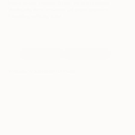
Mentale Klarheit gewinnen: Erfahre, wie du dein geistiges
Wohlbefinden durch Achtsamkeit und gezielte persönliche
Entwicklung nachhaltig stärkst.
AUSZEITEN &
MITEINANDER &
NATUR
SEELE
Wellness-Wochenende für Paare