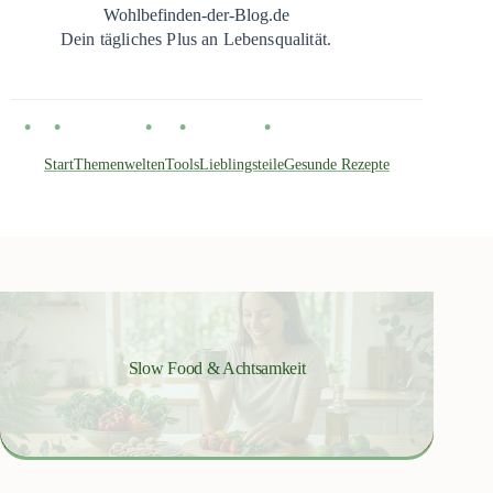
Zum
Wohlbefinden-der-Blog.de
Inhalt
Dein tägliches Plus an Lebensqualität.
springen
Start
Themenwelten
Tools
Lieblingsteile
Gesunde Rezepte
Slow Food & Achtsamkeit