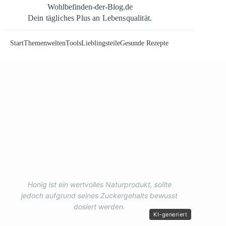
Zum
Wohlbefinden-der-Blog.de
Inhalt
Dein tägliches Plus an Lebensqualität.
springen
Start
Themenwelten
Tools
Lieblingsteile
Gesunde Rezepte
Honig ist ein wertvolles Naturprodukt, sollte
jedoch aufgrund seines Zuckergehalts bewusst
dosiert werden.