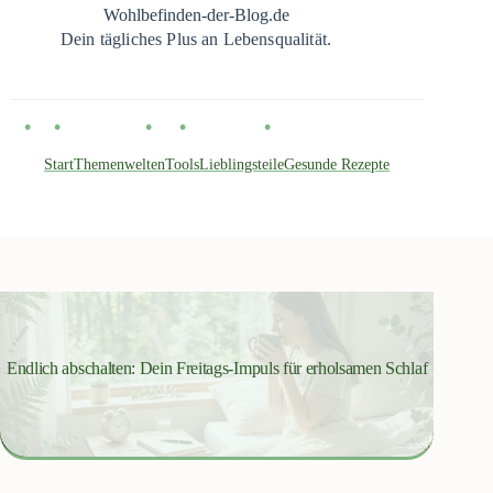
Zum
Wohlbefinden-der-Blog.de
Inhalt
Dein tägliches Plus an Lebensqualität.
springen
Start
Themenwelten
Tools
Lieblingsteile
Gesunde Rezepte
Endlich abschalten: Dein Freitags-Impuls für erholsamen Schlaf