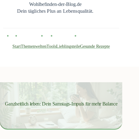
Zum
Wohlbefinden-der-Blog.de
Inhalt
Dein tägliches Plus an Lebensqualität.
springen
Start
Themenwelten
Tools
Lieblingsteile
Gesunde Rezepte
Ganzheitlich leben: Dein Samstags-Impuls für mehr Balance