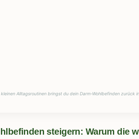
kleinen Alltagsroutinen bringst du dein Darm-Wohlbefinden zurück in
hlbefinden steigern: Warum die 