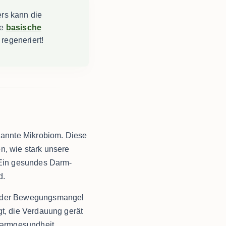
rs kann die
ne
basische
regeneriert!
nannte Mikrobiom. Diese
n, wie stark unsere
. Ein gesundes Darm-
d.
l oder Bewegungsmangel
gt, die Verdauung gerät
Darmgesundheit