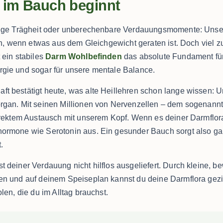
 im Bauch beginnt
dige Trägheit oder unberechenbare Verdauungsmomente: Unser
ich, wenn etwas aus dem Gleichgewicht geraten ist. Doch viel zu
 ein stabiles
Darm Wohlbefinden
das absolute Fundament fü
gie und sogar für unsere mentale Balance.
t bestätigt heute, was alte Heillehren schon lange wissen: U
rgan. Mit seinen Millionen von Nervenzellen – dem sogenann
direktem Austausch mit unserem Kopf. Wenn es deiner Darmflora 
ormone wie Serotonin aus. Ein gesunder Bauch sorgt also gan
.
t deiner Verdauung nicht hilflos ausgeliefert. Durch kleine, 
en und auf deinem Speiseplan kannst du deine Darmflora gezie
len, die du im Alltag brauchst.