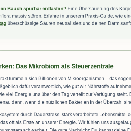
nen Bauch spürbar entlasten?
Eine Übersäuerung des Körpe
flora massiv stören. Erfahre in unserem Praxis-Guide, wie ei
tag
überschüssige Säuren neutralisiert und deinen Darm sanft 
rken: Das Mikrobiom als Steuerzentrale
rakt tummeln sich Billionen von Mikroorganismen – das soge
geblich dafür verantwortlich, wie gut wir Nährstoffe aufnehme
ie viel Energie uns über den Tag verteilt zur Verfügung steht
enau dann, wenn die nützlichen Bakterien in der Überzahl sin
Ökosystem durch Dauerstress, stark verarbeitete Lebensmitte
das oft als Erste an unserer Energie. Wir fühlen uns ausgelau
munsystem schwächelt. Die gute Nachricht: Du kannst deine 