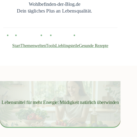
Zum
Wohlbefinden-der-Blog.de
Inhalt
Dein tägliches Plus an Lebensqualität.
springen
Start
Themenwelten
Tools
Lieblingsteile
Gesunde Rezepte
Lebensmittel für mehr Energie: Müdigkeit natürlich überwinden