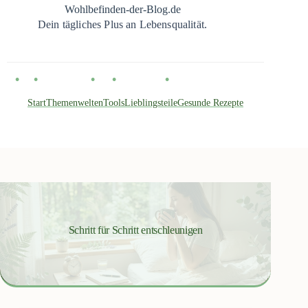
Zum
Wohlbefinden-der-Blog.de
Inhalt
Dein tägliches Plus an Lebensqualität.
springen
Start
Themenwelten
Tools
Lieblingsteile
Gesunde Rezepte
Schritt für Schritt entschleunigen